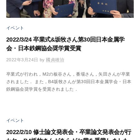
属
室
エ
ネ
ル
イベント
ギ
2022/3/24 卒業式&坂牧さん第30回日本金属学
ー
会・日本鉄鋼協会奨学賞受賞
・
マ
2022年3月24日
by
國貞雄治
テ
リ
卒業式が行われ，M2の板谷さん，番場さん，矢田さんが卒業
ア
されました． また，B4坂牧さんが第30回日本金属学会・日本
ル
鉄鋼協会奨学賞を受賞されました．
融
合
領
域
イベント
研
2022/2/10 修士論文発表会・卒業論文発表会が行
究