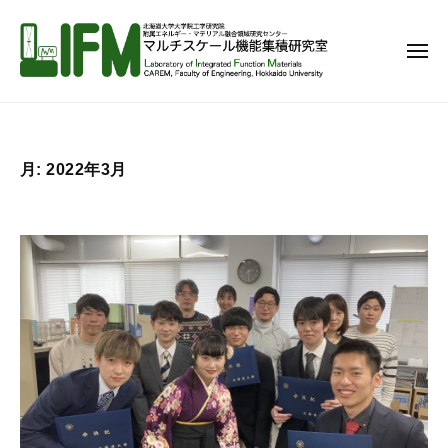
マ
コ
ル
ン
チ
メ
テ
ニ
ス
ュ
ン
ー
ケ
マ
北
ー
ツ
ル
海
ル
へ
道
チ
機
月:
2022年3月
ス
大
ス
能
学
キ
ケ
集
大
ッ
ー
積
学
プ
研
ル
院
究
機
工
室
能
学
集
研
究
積
院
研
附
究