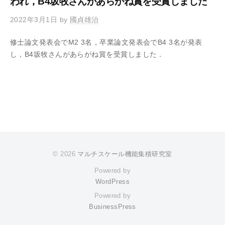
われ，B4坂牧さんがあらがね賞を受賞しました
セ
ン
2022年3月1日
by
國貞雄治
タ
ー
修士論文発表会でM2 3名，卒業論文発表会でB4 3名が発表
し，B4坂牧さんがあらがね賞を受賞しました．
© 2026
マルチスケール機能集積研究室
Powered by
WordPress
Powered by
BusinessPress