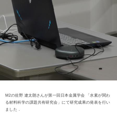
属
室
エ
ネ
ル
ギ
ー
・
マ
テ
リ
ア
ル
融
合
領
M2の佐野 遼太朗さんが第一回日本金属学会 「水素が関わ
域
る材料科学の課題共有研究会」にて研究成果の発表を行い
研
ました．
究