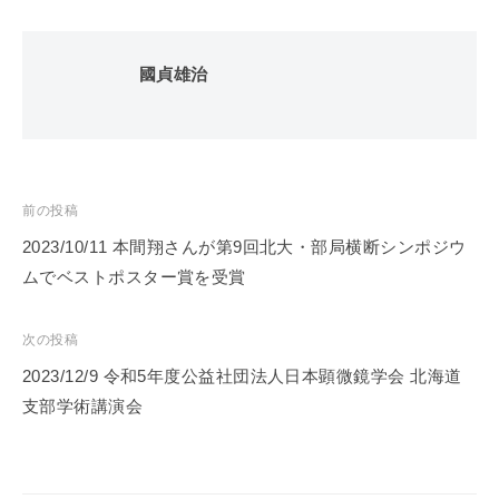
セ
ン
タ
國貞雄治
ー
投
前の投稿
稿
2023/10/11 本間翔さんが第9回北大・部局横断シンポジウ
ナ
ムでベストポスター賞を受賞
ビ
ゲ
次の投稿
ー
2023/12/9 令和5年度公益社団法人日本顕微鏡学会 北海道
シ
支部学術講演会
ョ
ン