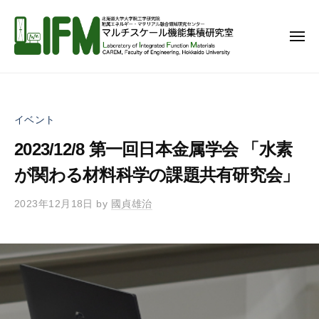
マ
コ
ル
ン
チ
メ
テ
ニ
ス
ュ
ン
ー
ケ
マ
北
ー
ツ
ル
海
ル
へ
道
チ
機
イベント
ス
大
ス
能
学
キ
2023/12/8 第一回日本金属学会 「水素
ケ
集
大
ッ
ー
積
が関わる材料科学の課題共有研究会」
学
プ
研
ル
院
2023年12月18日
by
國貞雄治
究
機
工
室
能
学
集
研
究
積
院
研
附
究