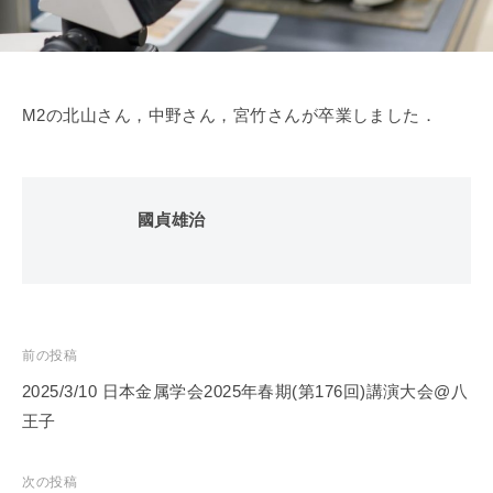
属
室
エ
ネ
ル
ギ
M2の北山さん，中野さん，宮竹さんが卒業しました．
ー
・
マ
國貞雄治
テ
リ
ア
ル
融
投
前の投稿
合
稿
領
2025/3/10 日本金属学会2025年春期(第176回)講演大会@八
域
ナ
王子
研
ビ
究
ゲ
次の投稿