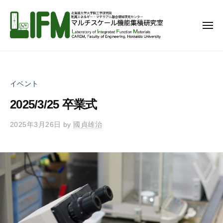
マ
コ
ル
ン
チ
メ
テ
ニ
ス
ュ
ン
ー
ケ
マ
北
ー
ツ
ル
海
ル
へ
道
チ
機
イベント
ス
大
ス
能
学
キ
2025/3/25 卒業式
ケ
集
大
ッ
ー
積
学
2025年3月26日
by
國貞雄治
プ
研
ル
院
究
機
工
室
能
学
集
研
究
積
院
研
附
究