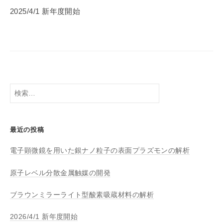
セ
ー
2025/4/1 新年度開始
ン
シ
タ
ョ
ー
ン
検
索:
最近の投稿
電子顕微鏡を用いた銀ナノ粒子の表面プラズモンの解析
原子レベル分散金属触媒の開発
ブラウンミラーライト型酸素吸蔵材料の解析
2026/4/1 新年度開始