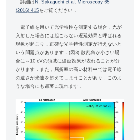
詳細は
N. Sakaguchi et al. Microscopy 65
(2016) 415
をご覧ください．
電子線を用いて光学特性を測定する場合，光が
入射した場合には起こらない遅延効果と呼ばれる
現象が起こり，正確な光学特性測定が行えないと
いう問題点があります．(図3) 散乱角が小さい場
合に～10 eVの領域に遅延効果が表れることが分
かります．また，屈折率の高い材料中では電子線
の速さが光速を超えてしまうことがあり，このよ
うな場合にも顕著に現れます．