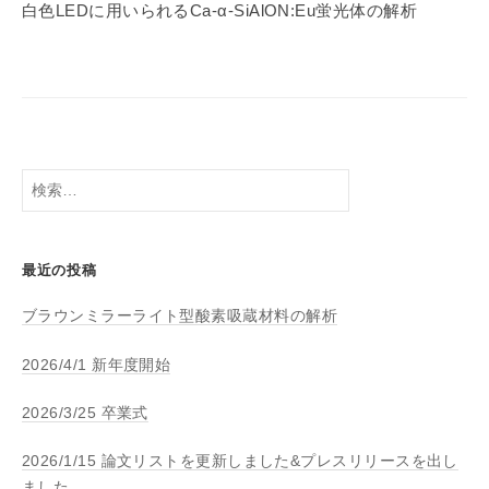
ー
白色LEDに用いられるCa-α-SiAlON:Eu蛍光体の解析
シ
ョ
ン
検
索:
最近の投稿
ブラウンミラーライト型酸素吸蔵材料の解析
2026/4/1 新年度開始
2026/3/25 卒業式
2026/1/15 論文リストを更新しました&プレスリリースを出し
ました