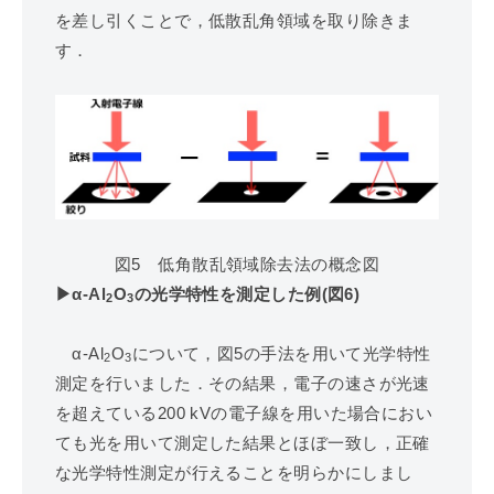
を差し引くことで，低散乱角領域を取り除きま
す．
図5 低角散乱領域除去法の概念図
▶︎α-Al
O
の光学特性を測定した例(図6)
2
3
α-Al
O
について，図5の手法を用いて光学特性
2
3
測定を行いました．その結果，電子の速さが光速
を超えている200 kVの電子線を用いた場合におい
ても光を用いて測定した結果とほぼ一致し，正確
な光学特性測定が行えることを明らかにしまし