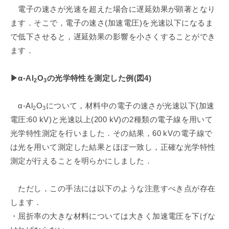
電子の速さが光速を超えた場合に遅延効果が顕著となり
ます．そこで，電子の速さ(加速電圧)を光速以下になるま
で低下させると，遅延効果の影響を小さくすることができ
ます．
▶︎α-Al
O
の光学特性を測定した例(図4)
2
3
α-Al
O
について，材料中の電子の速さが光速以下(加速
2
3
電圧:60 kV)と光速以上(200 kV)の2種類の電子線を用いて
光学特性測定を行いました．その結果，60 kVの電子線で
は光を用いて測定した結果とほぼ一致し，正確な光学特性
測定が行えることを明らかにしました．
ただし，この手法には以下のような注意すべき点が存在
します．
・屈折率の大きな材料については大きく加速電圧を下げな