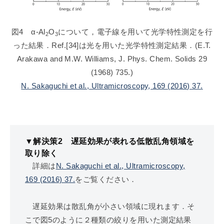
図4 α-Al
O
について，電子線を用いて光学特性測定を行
2
3
った結果．Ref.[34]は光を用いた光学特性測定結果．(E.T.
Arakawa and M.W. Williams, J. Phys. Chem. Solids 29
(1968) 735.)
N. Sakaguchi et al., Ultramicroscopy, 169 (2016) 37.
▼解決策2 遅延効果が表れる低散乱角領域を
取り除く
詳細は
N. Sakaguchi et al., Ultramicroscopy,
169 (2016) 37.
をご覧ください．
遅延効果は散乱角が小さい領域に現れます．そ
こで図5のように２種類の絞りを用いた測定結果