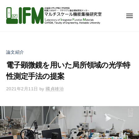
マ
コ
ル
ン
チ
メ
テ
ニ
ス
ュ
ン
ー
ケ
マ
北
ー
ツ
ル
海
ル
へ
道
チ
機
論文紹介
ス
大
ス
能
学
キ
電子顕微鏡を用いた局所領域の光学特
ケ
集
大
ッ
ー
積
性測定手法の提案
学
プ
研
ル
院
2021年2月11日
by
國貞雄治
究
機
工
室
能
学
集
研
究
積
院
研
附
究