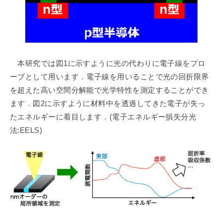
セ
ン
タ
ー
本研究では図1に示すように光の代わりに電子線をプロ
ーブとして用います．電子線を用いることで光の回折限界
を超えた高い空間分解能で光学特性を測定することができ
ます．図2に示すように材料中を透過してきた電子が失っ
たエネルギーに着目します．(電子エネルギー損失分光
法:EELS)