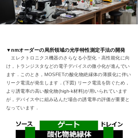
属
室
エ
ネ
ル
ギ
ー
・
▼nmオーダーの局所領域の光学特性測定手法の開発
マ
エレクトロニクス機器のさらなる小型化・高性能化に向
テ
け，トランジスタなどの電子デバイスの微小化が進んでい
リ
ます．このとき，MOSFETの酸化物絶縁体の薄膜化に伴い
ア
リーク電流が発生します．(下図) リーク電流を防ぐため，
ル
より誘電率の高い酸化物(high-k材料)が用いられています
融
が，デバイス中に組み込んだ場合の誘電率の評価が重要と
合
なっています．
領
域
研
究