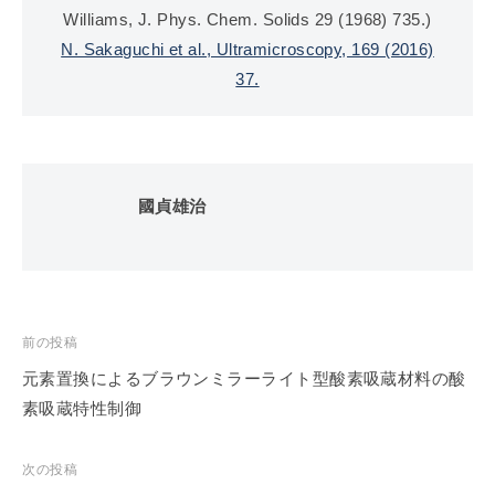
Williams, J. Phys. Chem. Solids 29 (1968) 735.)
N. Sakaguchi et al., Ultramicroscopy, 169 (2016)
37.
國貞雄治
投
前の投稿
稿
元素置換によるブラウンミラーライト型酸素吸蔵材料の酸
ナ
素吸蔵特性制御
ビ
ゲ
次の投稿